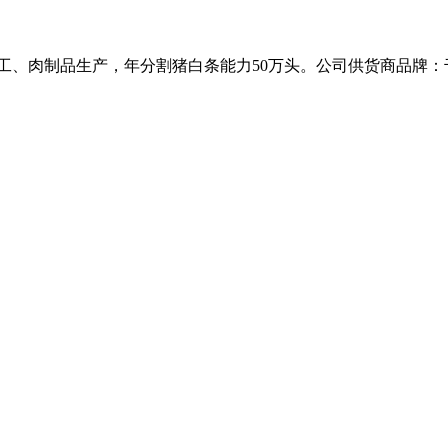
工、肉制品生产，年分割猪白条能力50万头。公司供货商品牌