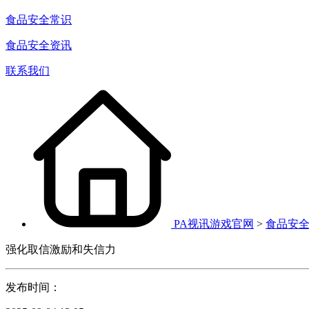
食品安全常识
食品安全资讯
联系我们
PA视讯游戏官网
>
食品安
强化取信激励和失信力
发布时间：