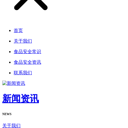
首页
关于我们
食品安全常识
食品安全资讯
联系我们
新闻资讯
NEWS
关于我们