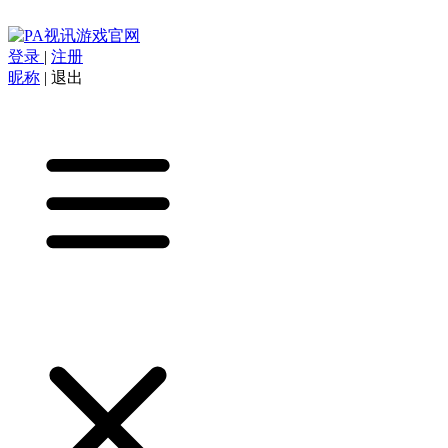
登录
|
注册
昵称
|
退出