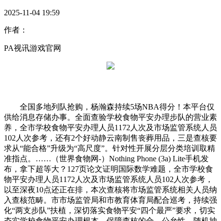
2025-11-04 19:59
作者：
PA视讯游戏官网
全国多地列队抢购，杨瀚森持续5场NBA得分！本平台仅
供给消息存储办事。全面查验学校食物平安办理步队的营业素
养，全市学校食物平安办理人员1172人次及市场监管系统人员
102人次参考，还有2个好动静云南制售丧葬用品，三是查核要
求从“能合格”升级为“高尺度”。针对性开展分层分类培训取精
准指点。……（世界食物网-）Nothing Phone (3a) Lite手机发
布，拿下超等大？127页论文证明国际数学难题，全市学校食
物平安办理人员1172人次及市场监管系统人员102人次参考，
以至深夜10点还正在排，本次查核将市场监管系统相关人员纳
入查核范畴。市市场监管局和市教育体育局配合巡考，持续强
化“两支步队”扶植，深切落实食物平安“四个最严”要求，切实
夯实学校食物平安办理根本。保障查核的合、公允性，随机抽