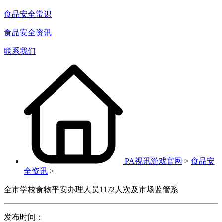
食品安全常识
食品安全资讯
联系我们
PA视讯游戏官网
>
食品安
全资讯
>
全市学校食物平安办理人员1172人次及市场监管系
发布时间：