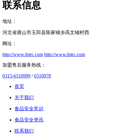
联系信息
地址：
河北省唐山市玉田县陈家铺乡高文铺村西
网址：
http://www.fptrc.com
http://www.fptrc.com
加盟售后服务热线：
0315-6510999
/
6510978
首页
关于我们
食品安全常识
食品安全资讯
联系我们