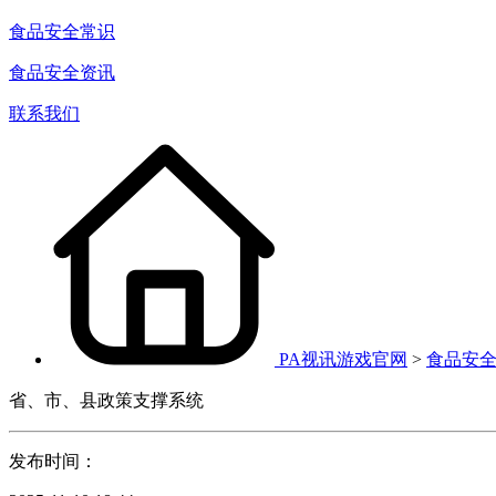
食品安全常识
食品安全资讯
联系我们
PA视讯游戏官网
>
食品安
省、市、县政策支撑系统
发布时间：