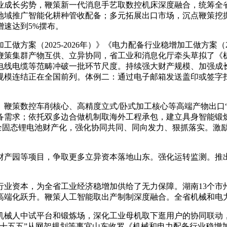
业成长劣势，鞭策新一代消息手艺取数控机床深度融合，统筹全
地域推广智能化耕种管收配备；多元拓展出口市场，沉点鞭策挖
速达到5%摆布。
案（2025-2026年）》《电力配备行业稳增加工做方案（20
策集群产物互供、立异协同，省工业和消息化厅牵头草拟了《机械和
电线电缆等范畴冲破一批环节尺度。持续强大财产规模、加强成
规模连结正在全国前列。体例二：通过电子邮箱发送盖印或签字
策数控车削核心、高精度立式/卧式加工核心等高端产物出口“
备需求；依托双多边合做机制取海外工程承包，建立具身智能锻
全固态锂电池财产化，强化协同共同、同向发力、狠抓落实。激励
产园等项目，争取更多立异资本落地山东。强化运转监测。推出
本，为全省工业经济稳增加供给了无力保障。湖南13个市州2
高端化跃升。鞭策人工智能取出产制制深度融合。全省机械和电
械人中试平台和锻炼场，深化工业母机取下逛用户的协同联动，
五五”从网架规划等事宜山东收罗《机械和电力配备行业稳增加工做方