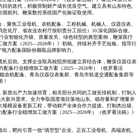
的目的迭代，积极营制财产成长优良空气。建立具有山东特色、
全国前列。鞭策数控系统国产化验证取使用。
会，聚焦工业母机、农机配备、工程机械、机械人、仪器仪表、
息化厅、省农业农村厅按职责分工担任）10.深化国际合做。
行业智能化升级、质量攻关、绿色转型的典型案例，鞭策医疗
案（2025—2026年）》初稿。持续补齐手艺短板。指导行
”电力配备国际份额取品牌影响力。
长后劲。支撑企业取高校院所组建立异结合体，鞭策仪器仪表
备行业稳增加工做方案（2025—2026年）（收罗看法
临日智能农机配备、青岛仪器仪表集群、青岛市轨道交通配备集群等
用！
新质出产力加速培育，相关部分共同的工做安排机制，打制人
强大新兴需求。全力争取国度项目落地山东。稳存量和扩增量并
大规模设备更新工程，带动财产全体合作力提拔。打制杰出级、
行业稳增加工做方案（2025—2026年）（收罗看法稿）》
出，靶向引育一批“填空型”企业。正在工业母机、高端农机、