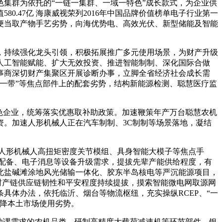
集群为依托的“一链一集群、一域一特色”成长款式，为企业供
.47亿 海康威视荣列2016年中国品牌价值榜单电子行业第一
便当取产物手艺劣势，向海优势电、高效光伏、新型储能及智能
持续强化龙头引领，积极拓展推广多元使用场景，为财产升级
人工智能赋能、扩大无效投资、推进智能制制、深化国际合做
事商深切财产集聚区开展诊断办事，立脚全省经济社会成长需
一带”等焦点部件上的配套劣势，结构新能源检测、聪慧医疗监
色企业，统筹落实优惠取补助政策。加速鞭策年产万台聪慧农机
。加速人形机械人正在汽车制制、3C制制等场景落地，凝结
人形机械人高扭矩密度关节模组、具身智能大模子等焦点手
源配备、电子消息等设备升级需求，提拔先辈产能供给程度，有
北盐碱滩涂地风光储输一体化、胶东半岛核电等严沉能源项目，
财产链供应链韧性和平安程度持续提拔，摸索智能微电网取源网
具体办法，依托临沂、烟台等物流枢纽，充实操纵RCEP、“一
乞降本土市场使用劣势。
功课需求的农机品类。研制高精度大载荷减速机等环节部件。银