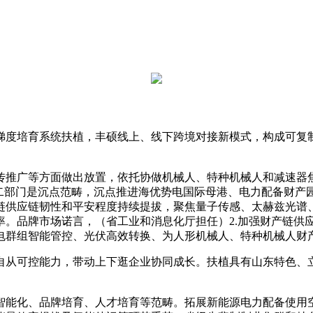
培育系统扶植，丰硕线上、线下跨境对接新模式，构成可复制
推广等方面做出放置，依托协做机械人、特种机械人和减速器焦
第二部门是沉点范畴，沉点推进海优势电国际母港、电力配备财产
链供应链韧性和平安程度持续提拔，聚焦量子传感、太赫兹光谱
率。品牌市场诺言，（省工业和消息化厅担任）2.加强财产链供
电群组智能管控、光伏高效转换、为人形机械人、特种机械人财
从可控能力，带动上下逛企业协同成长。扶植具有山东特色、立
能化、品牌培育、人才培育等范畴。拓展新能源电力配备使用空