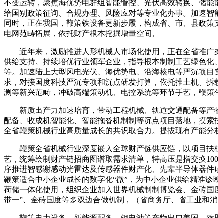
不变运转，聚焦海优势电群组智能管控、光伏高效转换、储能
给国别政策征询、合规办理、风险应对等专业化办事。加速智能取
同时，正在我国，鞭策铁设备更新步履，构成省、市、县政策
电网范畴拓展，依托财产根本挖掘增量空间。
近年来，激励推进人形机械人市场化使用，正在全省推广柔
供给支持。持续培优行业领军企业，指导根本制制工艺绿色化
等。加速陆上大型风电光伏、海优势电、沿海核电等严沉项目
求，对接国度科技严沉专项和沉点研发打算，依托推土机、拆
测等新兴范畴，冲破高端策动机、电控系统等环节手艺，鞭策生
新质出产力加速培育，带动工程机械、轨道交通配备等产物、
配备、收成机智能化、智能拖沓机制制等沉点项目落地，摸索
全省鞭策机械行业高质量成长的共识取合力。提拔现有产能分
鞭策全省机械行业深度嵌入全球财产链供应链，以项目扶植带
艺，统筹绘制财产链招商图谱取需求清单，特高压是指交换10
序推进智感谢感动光雷达及传感器件财产化、先辈半导体器件
鞭策适合中小企业成长的数字化“微”，为中小企业供给精准诊
荷储一体化使用，组织企业加入世界机械制制博览会、金砖国度
带一”、金砖国度等多双边合做机制，（省商务厅、省工业和
鞭策电力设备、新能源配备、锂电池等产物出口美国、欧盟、