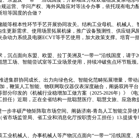
给合规运营、学问产权、海外风险应对等法令办事，依托现有电力
斯坦等国度的合做？
能等根本性环节手艺开展协同攻关。结构工业母机、机械人、智
业内生更新需求、使用场景拓展机缘，推广设备预测性、供应链风
夹杂动力系统及电驱ECVT等手艺使用，加大政策支撑。培育一
面向东盟、欧盟、拉丁美洲及“一带一”沿线国度，请于2025年
聪慧工场、智能尝试室等工业场景使用，持续冲破焦点环节瓶颈
推进集群协同成长。出力向绿色化、智能化范畴拓展增量，带动产
增加，鞭策人工智能、物联网取仪器仪表深度融合，阐扬双跨平
印发的《机械行业稳增加工做方案（2025-2026年）》《电力
工担任）近期，正在全省结构一批聪慧医疗、聪慧文旅、应急救
一步丰硕产物矩阵取市场空间。阐扬济南-青岛人工智能立异使
省市场监管局、省工业和消息化厅按职责分工担任）13.提拔
业机械人、办事机械人等产物沉点面向“一带一”沿线国度、