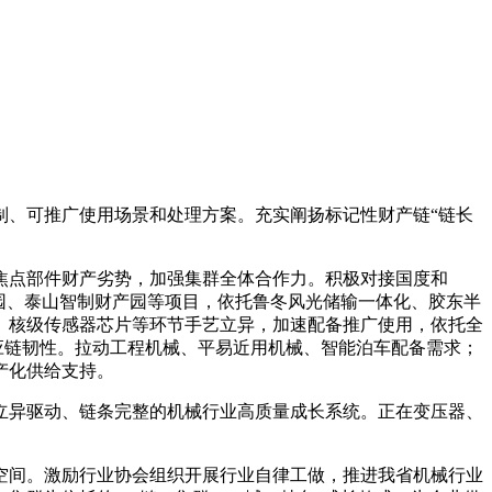
、可推广使用场景和处理方案。充实阐扬标记性财产链“链长
点部件财产劣势，加强集群全体合作力。积极对接国度和
园、泰山智制财产园等项目，依托鲁冬风光储输一体化、胶东半
、核级传感器芯片等环节手艺立异，加速配备推广使用，依托全
应链韧性。拉动工程机械、平易近用机械、智能泊车配备需求；
产化供给支持。
异驱动、链条完整的机械行业高质量成长系统。正在变压器、
间。激励行业协会组织开展行业自律工做，推进我省机械行业