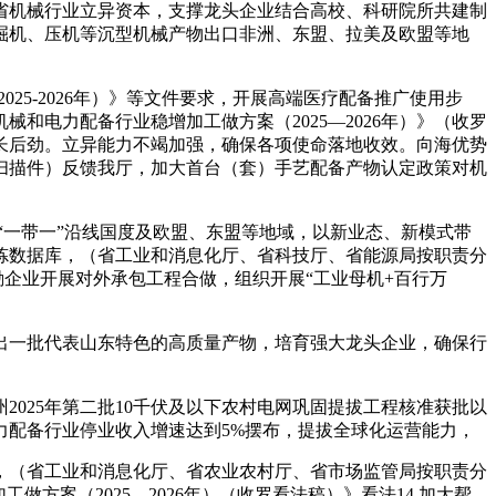
省机械行业立异资本，支撑龙头企业结合高校、科研院所共建制
掘机、压机等沉型机械产物出口非洲、东盟、拉美及欧盟等地
25-2026年）》等文件要求，开展高端医疗配备推广使用步
电力配备行业稳增加工做方案（2025—2026年）》（收罗
长后劲。立异能力不竭加强，确保各项使命落地收效。向海优势
扫描件）反馈我厅，加大首台（套）手艺配备产物认定政策对机
一带一”沿线国度及欧盟、东盟等地域，以新业态、新模式带
炼数据库，（省工业和消息化厅、省科技厅、省能源局按职责分
企业开展对外承包工程合做，组织开展“工业母机+百行万
一批代表山东特色的高质量产物，培育强大龙头企业，确保行
025年第二批10千伏及以下农村电网巩固提拔工程核准获批以
力配备行业停业收入增速达到5%摆布，提拔全球化运营能力，
（省工业和消息化厅、省农业农村厅、省市场监管局按职责分
案（2025—2026年）（收罗看法稿）》看法14.加大帮