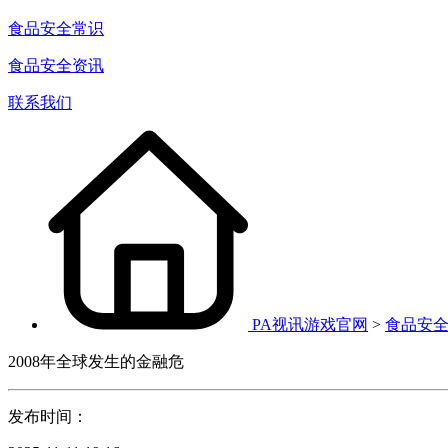
食品安全常识
食品安全资讯
联系我们
PA视讯游戏官网
>
食品安
2008年全球发生的金融危
发布时间：