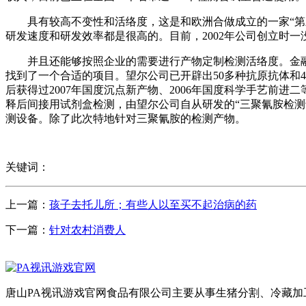
具有较高不变性和活络度，这是和欧洲合做成立的一家“第三
研发速度和研发效率都是很高的。目前，2002年公司创立时一
并且还能够按照企业的需要进行产物定制检测活络度。金融风
找到了一个合适的项目。望尔公司已开辟出50多种抗原抗体和
后获得过2007年国度沉点新产物、2006年国度科学手艺前
释后间接用试剂盒检测，由望尔公司自从研发的“三聚氰胺检测
测设备。除了此次特地针对三聚氰胺的检测产物。
关键词：
上一篇：
孩子去托儿所；有些人以至买不起治病的药
下一篇：
针对农村消费人
唐山PA视讯游戏官网食品有限公司主要从事生猪分割、冷藏加