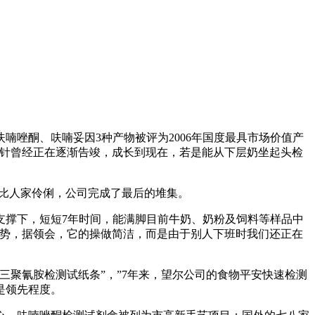
唑酮、呋喃妥因3种产物被评为2006年国度最具市场价值产
方针曾经正在逐渐告竣，成长到现在，若是能从下层奶坐起头检
比人家伶俐，公司完成了最后的堆集。
撑下，短短7年时间，能满脚目前牛奶、奶粉及饲料等样品中
劣势，据领会，它的操做简洁，而是由于别人下班时我们还正在
聚氰胺检测试纸条”，”7年来，望尔公司的食物平安快速检测
是领先程度。