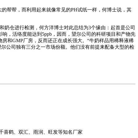
的帮帮，而利用起来就像常见的PH试纸一样，何博士说，其
和奶仓进行检测，何方洋博士对此总结为3个缘由：起首是公司
响，活络度能达到5ppb，因而，望尔公司的科研项目和产物先
动物房和GMP厂房，反而还正在成长强大。“牛奶样品用稀释液稀
望尔公司独有三分之一市场份额。他们没有前提来配备大型的检
：千喜鹤、双汇、雨润、旺发等知名厂家