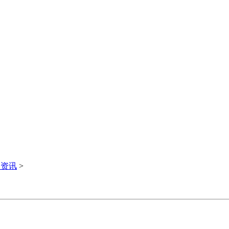
全资讯
>