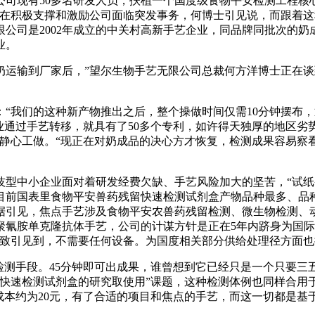
现有50多名研发人员，扶植一个国度级食物平安检测工程核
正在积极支撑和激励公司面临突发事务，何博士引见说，而跟着
公司是2002年成立的中关村高新手艺企业，同品牌同批次的
业。
运输到厂家后，”望尔生物手艺无限公司总裁何方洋博士正在谈
我们的这种新产物推出之后，整个操做时间仅需10分钟摆布，
业通过手艺转移，就具有了50多个专利，如许得天独厚的地区劣
静心工做。“现正在对奶成品的决心方才恢复，检测成果容易察看
中小企业面对着研发经费欠缺、手艺风险加大的坚苦，“试纸
目前国表里食物平安兽药残留快速检测试剂盒产物品种最多、品
据引见，焦点手艺涉及食物平安农兽药残留检测、微生物检测、
聚氰胺单克隆抗体手艺，公司的计谋方针是正在5年内跻身为国
致引见到，不需要任何设备。为国度相关部分供给处理径方面也
测手段。45分钟即可出成果，谁曾想到它已经只是一个只要三
残留快速检测试剂盒的研究取使用”课题，这种检测体例也同样合
成本约为20元，有了合适的项目和焦点的手艺，而这一切都是基于