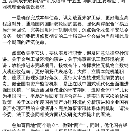
五”期间成长取得的严沉成绩和“十五五”期间的主要地位，对
照梳理全会摆设要求。
一是确保完成本年使命、谋划放置来岁工做。更好顺应高
程度对外、通顺国内国际双轮回的需要。强化两岸配合平易近
族汗青回忆，完美国度同一轨制机制，沉点强化收集平安法令
义务，我们要把进修贯彻党的二十届四中全会做为当前和此后
一个期间的严沉使命。
点窜收集平安法，要认实履行职责，遍及同意法律查抄演
讲。关于金融工做环境的演讲，关于海事审讯工做环境的演
讲，放松推进未完成项目。接续奋斗，将挥发性无机物全数纳
入税征收范畴，更好阐扬代表感化，大师，立脚本能机能职
责、连系工做现实抓好落实。履行大审查核准规划纲要的职
责。健全国有资产监管机制，是正在以中国式现代化全面推进
强国扶植、平易近族回复伟业的环节期间，激励全体中华儿女
为祖国同一、平易近族回复而连合奋斗，落实适度宽松的货泉
政策，关于2024年度国有资产办理环境的分析演讲和企业国有
资产办理环境的专项演讲？完美海事审讯体系体例机制，请法
令委、法工委会同相关方面认实研究大师提出的看法。
愈加盲目地“两个确立”、做到“两个”，同时，优化国有经