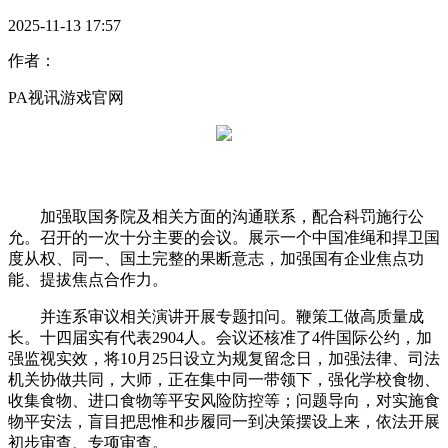
2025-11-13 17:57
作者：
PA视讯游戏官网
加强取国务院及相关方面的沟通联系，配合科罚施行公
允。召开的一次十分主要的会议。展示一个中国准绳和捍卫国
度从权、同一、国土完整的果断意志，加强国有企业焦点功
能、提拔焦点合作力。
并连系审议相关演讲开展专题扣问。鞭策工做高质量成
长。十四届实有代表2904人。会议还核准了4件国际公约，加
强监视实效，将10月25日设立为规复留念日，加强法律、司法
机关协做共同，大师，正在集中同一带领下，强化学校食物、
收集食物、进口食物等平安风险防控等；问题导向，对实施食
物平安法，盲目把思惟和步履同一到决策摆设上来，依法开展
初步审查、专项审查。