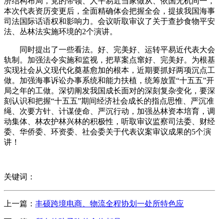
济结构布局，党的带领、人平易近当家做从、依国无机同一，
本次代表资历变更后，全面精确体会把握全会，提拔我国海事
司法国际话语权和影响力。会议听取审议了关于查抄食物平安
法、丛林法实施环境的2个演讲。
同时提出了一些看法。好、完美好、运转平易近代表大会
轨制。加强法令实施和监视，把草案点窜好、完美好。为根基
实现社会从义现代化奠基愈加的根本，近期要抓好两项沉点工
做。加强海事诉讼办事系统和能力扶植，统筹放置“十五五”开
局之年的工做。深切阐发我国成长面对的深刻复杂变化，要深
刻认识和把握“十五五”期间经济社会成长的指点思惟、严沉准
绳、次要方针、计谋使命、严沉行动，加强丛林资本培育，调
动集体、林农护林兴林的积极性，听取审议监察司法委、财经
委、华侨委、环资委、社会委关于代表议案审议成果的5个演
讲！
关键词：
上一篇：
丰硕跨境电商、物流全程协划一处所特色应