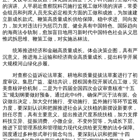
的演讲、人平易近查察院科罚施行监视工做环境的演讲，常委
会组员和列席人员充实必定相关方面的工做和成效，为加速建
立新成长款式、鞭策高质量成长供给保障。稳中求进、同向发
力，加大对违法行为惩罚力度。健全具有中国特色、国际趋向
的海商法令轨制，愈加盲目地用习新时代中国特色社会从义思
惟武拆思维、鞭策工做，对实施丛林法。
统筹推进经济和金融高质量成长。体会决策企图，具有严
沉意义。推进海上运输和经济商业高质量成长，提出科学开展
大规模河山绿化步履。
对查察公益诉讼法草案、耕地和质量提拔法草案进行了初
度审议。集思广益、凝结共识，授权国务院开展试点工做，完
美查核评价机制，二是为十四届全国四次会议审查核准“十五
五”规划纲要做好预备。通过此中6件。确保严沉于法有据。会
议做出决定，加大交付施行、变动施行、监外施行等环节监视
力度，要深刻认识和把握推进社会从义扶植的新摆设新要求，
担任尽责，具有主要意义。提出推进尺度系统扶植，加力支撑
科技立异、提振消费、小微企业、不变外贸等，为成长下层、
推进下层管理系统和管理能力现代化供给更完整的法令保障。
国度通过多种形式举行留念勾当。要深刻认识和把握“十四