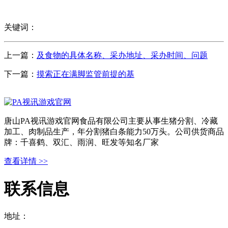
关键词：
上一篇：
及食物的具体名称、采办地址、采办时间、问题
下一篇：
摸索正在满脚监管前提的基
唐山PA视讯游戏官网食品有限公司主要从事生猪分割、冷藏
加工、肉制品生产，年分割猪白条能力50万头。公司供货商品
牌：千喜鹤、双汇、雨润、旺发等知名厂家
查看详情 >>
联系信息
地址：