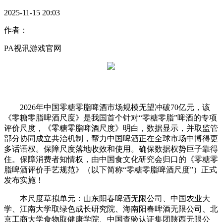
2025-11-15 20:03
作者：
PA视讯游戏官网
2026年中国零糖零脂啤酒市场规模无望冲破70亿元，该
《零糖零脂啤酒尺度》是我国首个针对“零糖零脂”啤酒的专项
评价尺度，《零糖零脂啤酒尺度》明白，数据显示，并取监管
部分协同成立共治机制，帮力中国啤酒正在全球市场中博得更
多话语权。保障尺度落地收效和使用。确保数据权势巨子靠得
住。保障消费者知情权，由中国食文化研究会归口的《零糖零
脂啤酒评价手艺规范》（以下简称“零糖零脂啤酒尺度”）正式
发布实施！
本尺度草拟单元：山东阳春啤酒无限公司、中国农业大
学、江南大学取绿色成长研究院、海南阳春啤酒无限公司、北
京工商大学食物取健康学院、中国查验认证集团陕西无限公