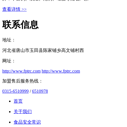
查看详情 >>
联系信息
地址：
河北省唐山市玉田县陈家铺乡高文铺村西
网址：
http://www.fptrc.com
http://www.fptrc.com
加盟售后服务热线：
0315-6510999
/
6510978
首页
关于我们
食品安全常识