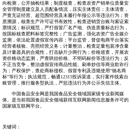
向检测，公开抽检结果；制度核查，检查农资产销单位质量安
全管理制度建立及人员配备情况，压实主体责任；主体清查，
严查无证经营、超范围经营及未履行年报公示等违法行为；资
质溯源，核查生产许可证书有效性，检查进销货台账与索证索
票情况；标识规范，严打假冒厂名产地、伪造质量标志行为，
按国标核查肥料标签完整性；广告监测，强化农资广告全媒介
监测，依法处置虚假宣传内容；平台监管，督促电商平台落实
经营者核验、亮照经营义务；计量整治，检查定量包装净含量
及计量器具的合规性，打击缺斤少两行为；价格巡查，开展农
资价格动态监测，严查哄抬价格、不明码标价等违法行为；反
不正当竞争，整治虚假宣传商品性能、刷单炒信等商业欺诈行
为；产权保护，查处商标侵权、假冒专利及违规使用“驰名商
标”等行为；执法规范，畅通12315投诉渠道，实行案件线索台
账管理，推行服务型执法，严惩违法行为并公示失信主体。
中国食品安全网是我国食品安全领域国家级专业新闻媒
体。是当前我国食品安全领域获得互联网新闻信息服务许可的
国家级互联网平台。
关键词：